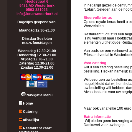
Hoofdstraat 6
In het altijd gezellige centru
9431 AD Westerbork
"Lotus". Gelegen aan de hoofd
0593-331023
info@lotuswesterbork.nl
Sfeervolle terras
Op ons royale terras heeft u e
Dagelijks geopend van:
Weezelplein.
Maandag 12.30-21.00
Restaurant "Lotus" is een beg
is nu verhuisd naar Hoofdstraa
Dinsdag Gesloten
elementen uit het oude Restau
m.u.v. feestdagen
Van oudsher een vertrouwd adr
Woensdag 12.30-21.00
Friesland veelal in Westerbo
Donderdag 12.30-21.00
Vrijdag 12.30-21.00
Voor catering
Zaterdag 12.30-21.00
wilt u een catering bestelling 
Zondag 12.30-21.00
bestelling. Het kan namelijk zi
Wij bezorgen uw bestelling gra
mogelijkheid dat wij hem helaa
uw bestelling wilt hebben, dan
Alvast bedankt voor uw begrip
Navigatie Menu
Home
Maar ook vanaf elke 100 euro be
Catering
Extra informatie
afhaallijst
-Wij bieden geen berzorging aa
Dankuwel voor uw begrip.
Restaurant kaart